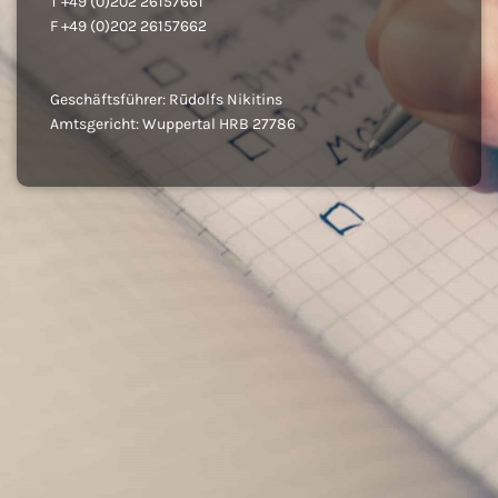
T +49 (0)202 26157661
F +49 (0)202 26157662
Geschäftsführer: Rūdolfs Nikitins
Amtsgericht: Wuppertal HRB 27786